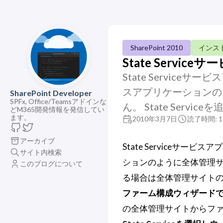
SharePoint 2010
インス
State Serv
State Serviceサ
スアプリケーションの
SharePoint Developer
SPFx, Office/Teamsアドインな
ん。 State Serv
どM365開発情報を発信してい
ます。
2010年3月7日
読了時間: 
アーカイブ
State Serviceサービ
サイト内検索
ションのように全体管理サイト
このブログについて
る場合は全体管理サイトのフ
ファーム構成ウィザードでSta
の全体管理サイトからフ