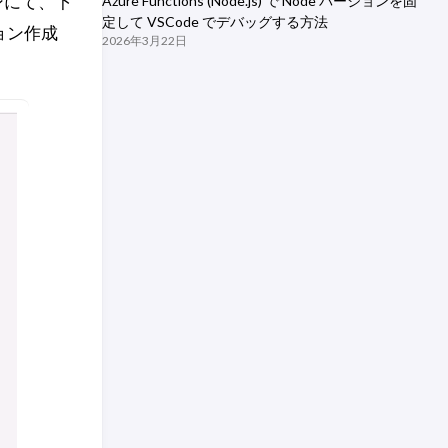
ンにて、下
Azure Functions (Node.js) で Node バージョンを固
定して VSCode でデバッグする方法
ション作成
2026年3月22日