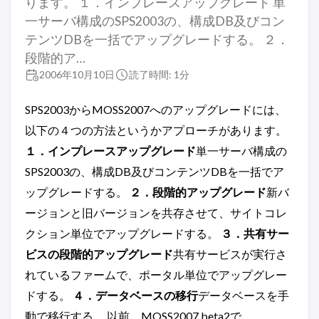
ります。 １．インプレースアップグレード 単
一サーバ構成のSPS2003の、構成DB及びコン
テンツDBを一括でアップグレードする。 ２．
段階的ア…
2006年10月10日
読了時間: 1分
SPS2003からMOSS2007へのアップグレードには、
以下の４つの方法というかアプローチがあります。
１．インプレースアップグレード
単一サーバ構成の
SPS2003の、構成DB及びコンテンツDBを一括でア
ップグレードする。
２．段階的アップグレード
新バ
ージョンと旧バージョンを共存させて、サイトコレ
クション単位でアップグレードする。
３．共有サー
ビスの段階的アップグレード
共有サービスが実行さ
れているファームで、ポータル単位でアップグレー
ドする。
４．データベースの移行
データベースを手
動で移行する。 以前、MOSS2007 beta2で、