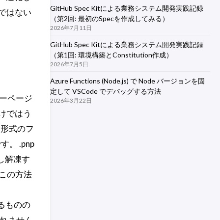
GitHub Spec Kitによる業務システム開発実践記録
ではない
（第2回: 最初のSpecを作成してみる）
2026年7月11日
GitHub Spec Kitによる業務システム開発実践記録
（第1回: 環境構築とConstitution作成）
2026年7月5日
Azure Functions (Node.js) で Node バージョンを固
定して VSCode でデバッグする方法
ターページ
2026年3月22日
けではう
p 形式のフ
 .pnp
更し解凍す
、この方法
れるものの
れません