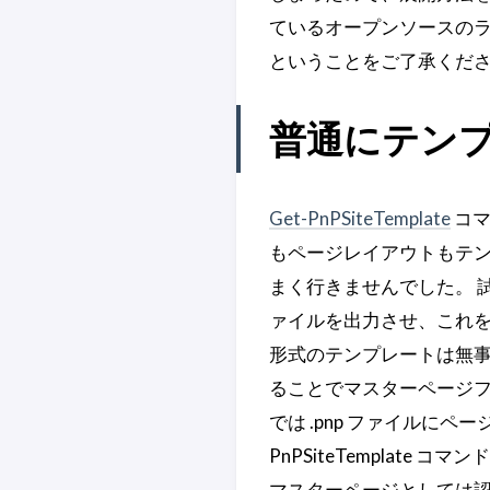
ているオープンソースの
ということをご了承ください
普通にテン
Get-PnPSiteTemplate
コマ
もページレイアウトもテ
まく行きませんでした。 試したこ
ァイルを出力させ、これ
形式のテンプレートは無事作
ることでマスターページファ
では .pnp ファイルにペー
PnPSiteTemplat
マスターページとしては認