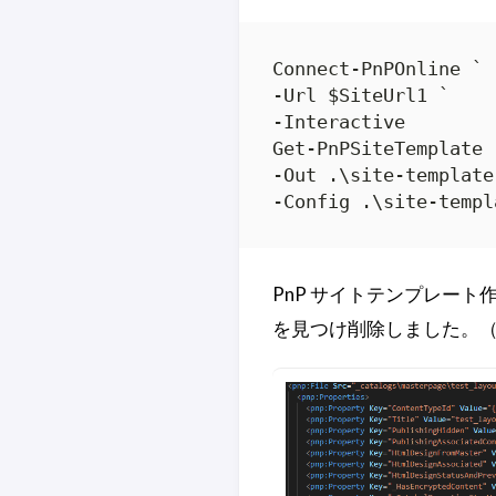
Connect-PnPOnline `

-Url $SiteUrl1 `

-Interactive

Get-PnPSiteTemplate `
-Out .\site-template
PnP サイトテンプレート
を見つけ削除しました。