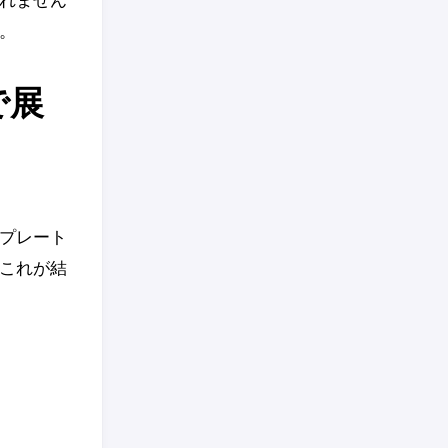
。
で展
テンプレート
これが結