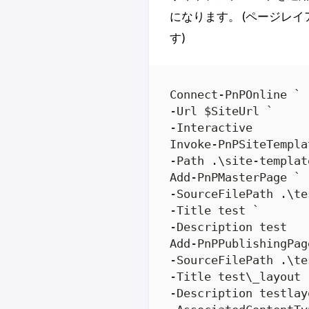
になります。 (ページレ
す)
Connect-PnPOnline `

-Url $SiteUrl `

-Interactive

Invoke-PnPSiteTemplat
-Path .\site-templat
Add-PnPMasterPage `

-SourceFilePath .\te
-Title test `

-Description test

Add-PnPPublishingPag
-SourceFilePath .\te
-Title test\_layout `
-Description testlayo