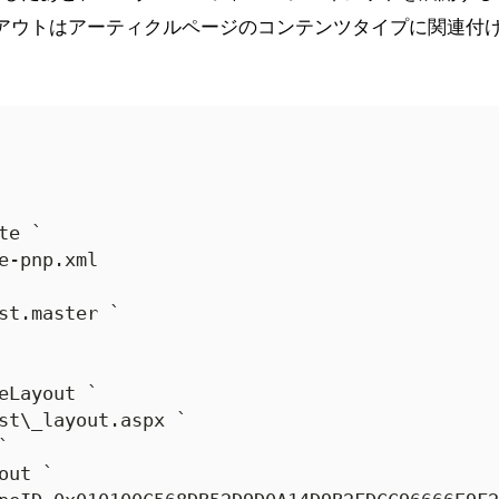
イアウトはアーティクルページのコンテンツタイプに関連付
e `

e-pnp.xml

st.master `

eLayout `

st\_layout.aspx `



ut `
