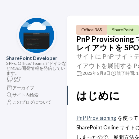
Office 365
SharePoint
PnP Provis
レイアウトを SP
サイトに PnP サ
SharePoint Developer
SPFx, Office/Teamsアドインな
イアウトを展開する Po
どM365開発情報を発信してい
ます。
2022年5月8日
読了時間: 
アーカイブ
はじめに
サイト内検索
このブログについて
PnP Provisioning
を使って
SharePoint Onl
しまったので、展開方法を残し