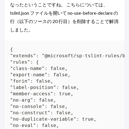
なったということですね。 こちらについては、
tslint.json ファイルを開いて no-use-before-declare の
行（以下のソースの 20 行目）を削除することで解消
しました。
{

"extends": "@microsoft/sp-tslint-rules/bas
"rules": {

"class-name": false,

"export-name": false,

"forin": false,

"label-position": false,

"member-access": true,

"no-arg": false,

"no-console": false,

"no-construct": false,

"no-duplicate-variable": true,

"no-eval": false,
