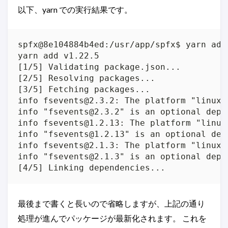
以下、yarn での実行結果です。
spfx@8e104884b4ed:/usr/app/spfx$ yarn add
yarn add v1.22.5

[1/5] Validating package.json...

[2/5] Resolving packages...

[3/5] Fetching packages...

info fsevents@2.3.2: The platform "linux"
info "fsevents@2.3.2" is an optional depe
info fsevents@1.2.13: The platform "linux
info "fsevents@1.2.13" is an optional dep
info fsevents@2.1.3: The platform "linux"
info "fsevents@2.1.3" is an optional depe
最後まで書くと長いので省略しますが、上記の通り
処理が進んでパッケージが最新化されます。 これを