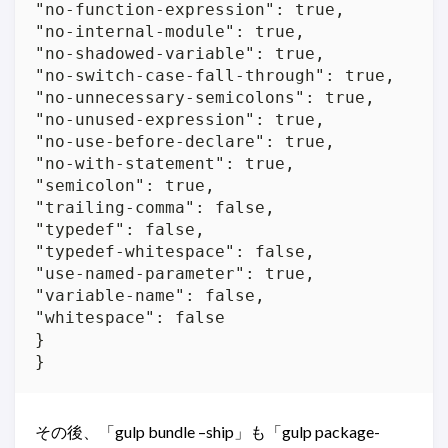
"no-function-expression": true,

"no-internal-module": true,

"no-shadowed-variable": true,

"no-switch-case-fall-through": true,

"no-unnecessary-semicolons": true,

"no-unused-expression": true,

"no-use-before-declare": true,

"no-with-statement": true,

"semicolon": true,

"trailing-comma": false,

"typedef": false,

"typedef-whitespace": false,

"use-named-parameter": true,

"variable-name": false,

"whitespace": false

}

その後、「gulp bundle –ship」も「gulp package-