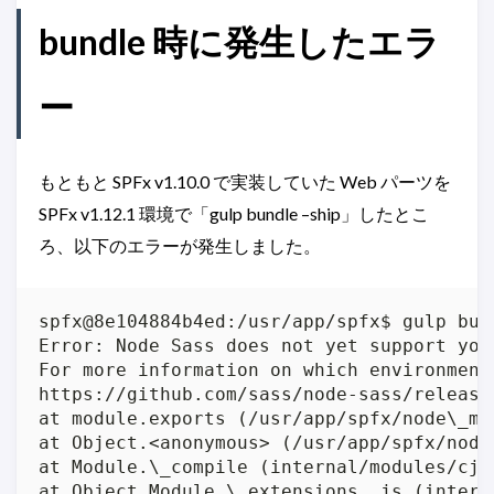
bundle 時に発生したエラ
ー
もともと SPFx v1.10.0 で実装していた Web パーツを
SPFx v1.12.1 環境で「gulp bundle –ship」したとこ
ろ、以下のエラーが発生しました。
spfx@8e104884b4ed:/usr/app/spfx$ gulp bund
Error: Node Sass does not yet support you
For more information on which environment
https://github.com/sass/node-sass/releases
at module.exports (/usr/app/spfx/node\_mo
at Object.<anonymous> (/usr/app/spfx/node
at Module.\_compile (internal/modules/cjs
at Object.Module.\_extensions..js (intern