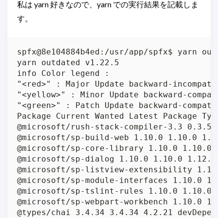
私は yarn 好きなので、yarn での実行結果を記載しま
す。
spfx@8e104884b4ed:/usr/app/spfx$ yarn outd
yarn outdated v1.22.5

info Color legend :

"<red>" : Major Update backward-incompatib
"<yellow>" : Minor Update backward-compati
"<green>" : Patch Update backward-compatib
Package Current Wanted Latest Package Type
@microsoft/rush-stack-compiler-3.3 0.3.5 
@microsoft/sp-build-web 1.10.0 1.10.0 1.1
@microsoft/sp-core-library 1.10.0 1.10.0 
@microsoft/sp-dialog 1.10.0 1.10.0 1.12.1 
@microsoft/sp-listview-extensibility 1.10
@microsoft/sp-module-interfaces 1.10.0 1.
@microsoft/sp-tslint-rules 1.10.0 1.10.0 
@microsoft/sp-webpart-workbench 1.10.0 1.
@types/chai 3.4.34 3.4.34 4.2.21 devDepen